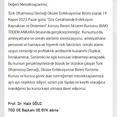
Değerli Meslektaşlarımız,
Türk Oftalmoloji Derneği Oküler Enfeksiyonlar Birimi olarak 19
Kasım 2023 Pazar günü “Göz Cerrahisinde Enfeksiyon
Kaynakları ve Önlemleri” konulu Beceri Aktarım Kursunu (BAK)
TODEM ANKARA binasında gerçekleştireceğiz. Kursumuzda;
ameliyathane ve cerrahi aletlerin sterilizasyonu, ameliyathane
personeli ve hastaya ait hijyenik risk faktörleri, cerrahi alanın
uygun temizliği ve profilaktik antibiyotik kullanımı (Topikal,
İntrakameral, Sistemik) ile ilgili konuları irdelemeyi amaçladık.
Bu kursun gerçekleşmesinde büyük bir titizlikle çalışan Türk
Oftalmoloji Derneği, Oküler Enfeksiyonlar Birimi Yürütme
Kurulu ve kursta görev alan tüm eğitmen meslektaşlarımıza
ayrı ayrı teşekkür ediyor, sizleri çok faydalı ve keyifli olacağına
inandığımız bu kursa kayıt olmaya davet ediyoruz.
Prof. Dr. Halit OĞUZ
TOD OE Başkanı OE BYK adına