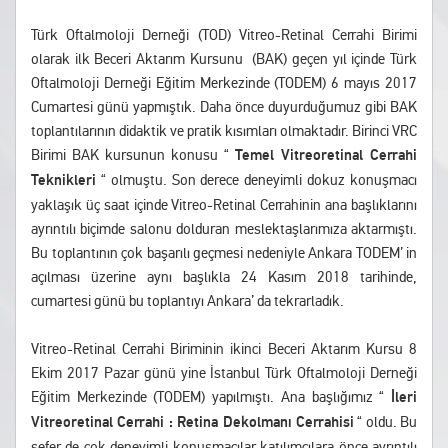
Türk Oftalmoloji Derneği (TOD) Vitreo-Retinal Cerrahi Birimi
olarak ilk Beceri Aktarım Kursunu (BAK) geçen yıl içinde Türk
Oftalmoloji Derneği Eğitim Merkezinde (TODEM) 6 mayıs 2017
Cumartesi günü yapmıştık. Daha önce duyurduğumuz gibi BAK
toplantılarının didaktik ve pratik kısımları olmaktadır. Birinci VRC
Birimi BAK kursunun konusu “
Temel Vitreoretinal Cerrahi
Teknikleri
“ olmuştu. Son derece deneyimli dokuz konuşmacı
yaklaşık üç saat içinde Vitreo-Retinal Cerrahinin ana başlıklarını
ayrıntılı biçimde salonu dolduran meslektaşlarımıza aktarmıştı.
Bu toplantının çok başarılı geçmesi nedeniyle Ankara TODEM’ in
açılması üzerine aynı başlıkla 24 Kasım 2018 tarihinde,
cumartesi günü bu toplantıyı Ankara’ da tekrarladık.
Vitreo-Retinal Cerrahi Biriminin ikinci Beceri Aktarım Kursu 8
Ekim 2017 Pazar günü yine İstanbul Türk Oftalmoloji Derneği
Eğitim Merkezinde (TODEM) yapılmıştı. Ana başlığımız “
İleri
Vitreoretinal Cerrahi : Retina Dekolmanı Cerrahisi
“ oldu. Bu
sefer de çok deneyimli konuşmacılar katılımcılara önce ayrıntılı