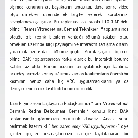
biçimde konunun alt başlıklarını anlattılar, daha sonra video
olgu örnekleri üzerinde ek bilgiler vererek, sorularınızı
cevaplamaya çalıştılar. Bu toplantıda da İstanbul TODEM’ deki
birinci “
Temel Vitreoretinal Cerrahi Teknikleri “
toplantısında
olduğu gibi teorik bilgilerin verildiği bölümü takiben olgu
örnekleri üzerinde bilgi paylaşımı ve interaktif tartışma ortamı
yaratmak üzere ikinci bölüme geçildi. Ancak şaşırtıcı biçimde
birinci BAK toplantısından farklı olarak bu interaktif bölüme
katılım az oldu. Bunun nedenini anlayabilmek için katılımcı
arkadaşlarımızla konuştuğumuz zaman katılımcıların önemli bir
kısmının henüz daha hiç VRC uygulamadıklarını ya da
deneyimlerinin çok kısıtlı olduğunu öğrendik.
Tabii ki yine yeni başlayan arkadaşkarımızı
“İleri Vitreoretinal
Cerrahi: Retina Dekolmanı Cerrahisi“
konulu ikinci BAK
toplantısında görmekten mutluluk duyarız. Ancak şunu
belirtmek isterim ki “
ben zaten epey VRC uyguluyorum
“ diye
içinden geçiren arkadaşlarımızın da çok faydalanacağı bir