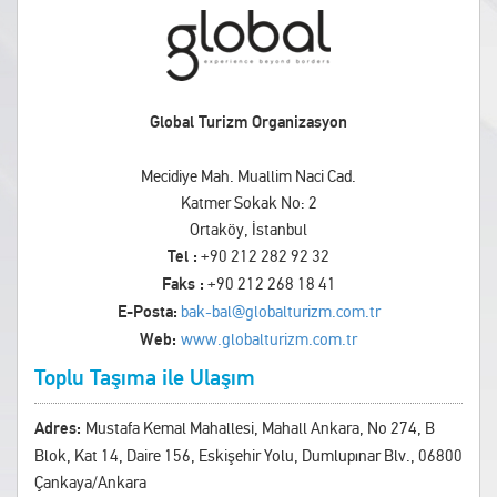
Global Turizm Organizasyon
Mecidiye Mah. Muallim Naci Cad.
Katmer Sokak No: 2
Ortaköy, İstanbul
Tel :
+90 212 282 92 32
Faks :
+90 212 268 18 41
E-Posta:
bak-bal@globalturizm.com.tr
Web:
www.globalturizm.com.tr
Toplu Taşıma ile Ulaşım
Adres:
Mustafa Kemal Mahallesi, Mahall Ankara, No 274, B
Blok, Kat 14, Daire 156, Eskişehir Yolu, Dumlupınar Blv., 06800
Çankaya/Ankara